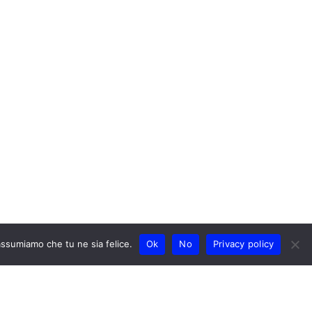
 assumiamo che tu ne sia felice.
Ok
No
Privacy policy