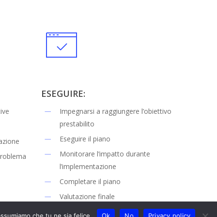
ESEGUIRE:
ive
Impegnarsi a raggiungere l’obiettivo
prestabilito
Eseguire il piano
uazione
Monitorare l’impatto durante
 problema
l’implementazione
Completare il piano
Valutazione finale
 assumiamo che tu ne sia felice.
Ok
No
Privacy policy