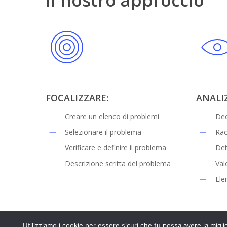
Il
nostro
approccio
FOCALIZZARE:
ANALI
Creare un elenco di problemi
Dec
Selezionare il problema
Rac
Verificare e definire il problema
Det
Descrizione scritta del problema
Val
Elen
Utilizziamo i cookie per essere sicuri che tu possa avere la migli