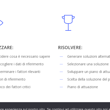
ZZARE:
RISOLVERE:
idere cosa è necessario sapere
Generare soluzioni alternat
cogliere i dati di riferimento
Selezionare una soluzione
erminare i fattori rilevanti
Sviluppare un piano di att
ori di riferimento
Scelta della soluzione del
co dei fattori critici
Piano di attuazione
ore esperienza sul nostro sito. Se continui ad utilizzare questo sito noi